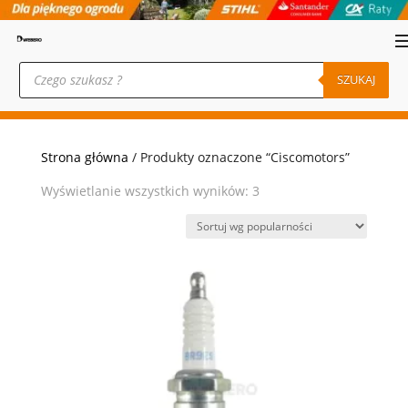
Wyszukiwarka
produktów
SZUKAJ
Strona główna
/ Produkty oznaczone “Ciscomotors”
Posortowane
Wyświetlanie wszystkich wyników: 3
według
popularności