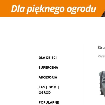
Kontakt
Moje konto
STIHL COLLECTION
KIDS
Dom
Stro
Wyśw
DLA DZIECI
SUPERCENA
AKCESORIA
LAS | DOM |
OGRÓD
POPULARNE