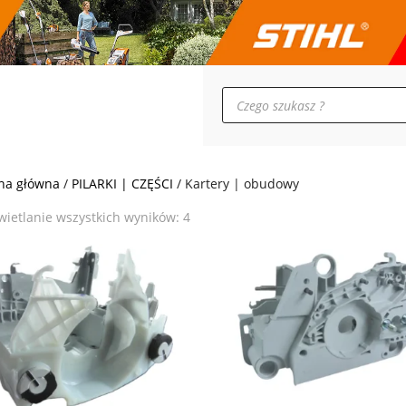
Wyszukiwarka
produktów
SUPERCENA
na główna
/
PILARKI | CZĘŚCI
/ Kartery | obudowy
Posortowane
ietlanie wszystkich wyników: 4
według
popularności