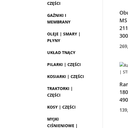
CZĘŚCI
Obu
GAŹNIKI I
MS 
MEMBRANY
211
OLEJE | SMARY |
300
PŁYNY
269
UKŁAD TNĄCY
PILARKI | CZĘŚCI
KOSIARKI | CZĘŚCI
Ram
TRAKTORKI |
180
CZĘŚCI
490
KOSY | CZĘŚCI
139
MYJKI
CIŚNIENIOWE |