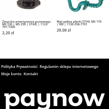
Zatyczka amortyzatora gumowego
Wąż paliwa pilarki STIHL MS 170
MS 230 | MS 250 | STIHL | 1123-
|180 | 1130-358-7701
791-7300
29,00
zł
2,20
zł
Polityka Prywatności
Regulamin sklepu internetowego
Moje konto
Kontakt