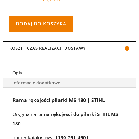
DODAJ DO KOSZYKA
ILOŚĆ
RAMA
KOSZT I CZAS REALIZACJI DOSTAWY
RĘKOJEŚCI
PILARKI
Opis
MS
Informacje dodatkowe
180
|
Rama rękojeści pilarki MS 180 | STIHL
STIHL
Oryginalna
rama rękojeści do pilarki STIHL MS
|
180
1130-
numer katalogowy:
1130-791-4901