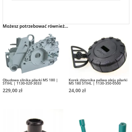
Możesz potrzebować również…
Obudowa silnika pilarki MS 180 |
Korek zbiornika paliwa oleju pilarki
STIHL | 1130-020-3033
MS 180 STIHL | 1130-350-0500
229,00
zł
24,00
zł