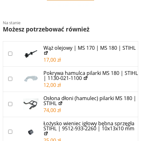
Na stanie
Możesz potrzebować również
Wąż olejowy | MS 170 | MS 180 | STIHL
DODAJ DO KOSZYKA RÓWNIEŻ “WĄŻ OLEJOWY | MS 170 | 
17,00
zł
Pokrywa hamulca pilarki MS 180 | STIHL
| 1130-021-1100
DODAJ DO KOSZYKA RÓWNIEŻ “POKRYWA HAMULCA PILARK
12,00
zł
Osłona dłoni (hamulec) pilarki MS 180 |
STIHL
DODAJ DO KOSZYKA RÓWNIEŻ “OSŁONA DŁONI (HAMULEC)
74,00
zł
Łożysko wieniec igłowy bębna sprzęgła
STIHL | 9512-933-2260 | 10x13x10 mm
DODAJ DO KOSZYKA RÓWNIEŻ “ŁOŻYSKO WIENIEC IGŁOWY
25,00
zł