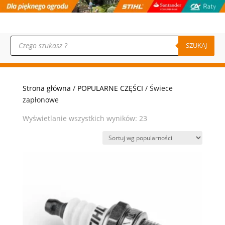
Wyszukiwarka
produktów
SZUKAJ
Strona główna
/
POPULARNE CZĘŚCI
/ Świece
zapłonowe
Posortowane
Wyświetlanie wszystkich wyników: 23
według
popularności