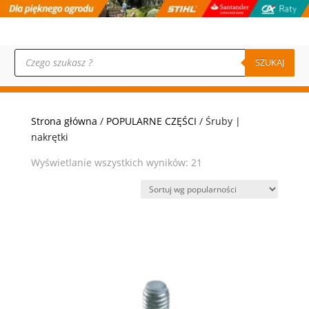
Wyszukiwarka
produktów
SZUKAJ
Strona główna
/
POPULARNE CZĘŚCI
/ Śruby |
nakrętki
Posortowane
Wyświetlanie wszystkich wyników: 21
według
popularności