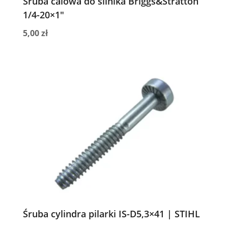
Śruba calowa do silnika Briggs&Stratton
1/4-20×1″
5,00
zł
Śruba cylindra pilarki IS-D5,3×41 | STIHL