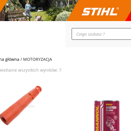
Wyszukiwarka
produktów
SUPERCENA
na główna
/ MOTORYZACJA
Posortowane
ietlanie wszystkich wyników: 7
według
popularności