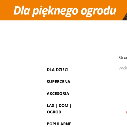
Kontakt
Moje konto
STIHL COLLECTION
KIDS
Dom
Stro
Wyśw
DLA DZIECI
SUPERCENA
AKCESORIA
LAS | DOM |
OGRÓD
POPULARNE