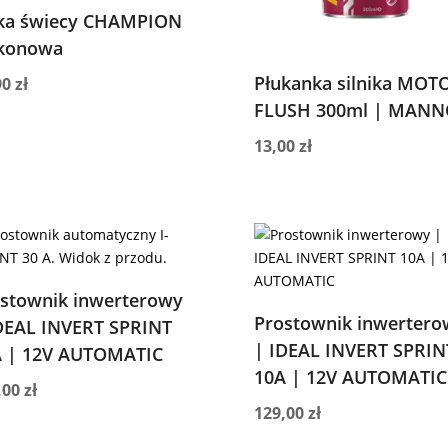
jka świecy CHAMPION
ikonowa
Płukanka silnika MOT
90
zł
FLUSH 300ml | MANN
13,00
zł
stownik inwerterowy
Prostownik inwertero
DEAL INVERT SPRINT
| IDEAL INVERT SPRIN
A | 12V AUTOMATIC
10A | 12V AUTOMATIC
,00
zł
129,00
zł