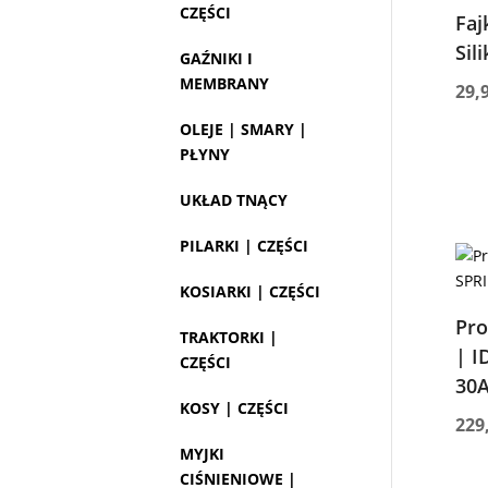
CZĘŚCI
Fa
Sil
GAŹNIKI I
MEMBRANY
29,
OLEJE | SMARY |
PŁYNY
UKŁAD TNĄCY
PILARKI | CZĘŚCI
KOSIARKI | CZĘŚCI
Pro
TRAKTORKI |
| I
CZĘŚCI
30
KOSY | CZĘŚCI
229
MYJKI
CIŚNIENIOWE |