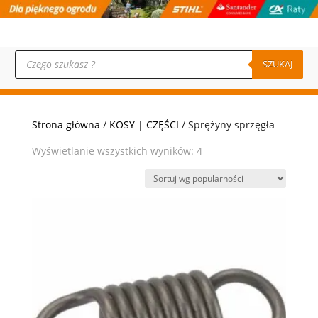
Wyszukiwarka
produktów
SZUKAJ
Strona główna
/
KOSY | CZĘŚCI
/ Sprężyny sprzęgła
Posortowane
Wyświetlanie wszystkich wyników: 4
według
popularności