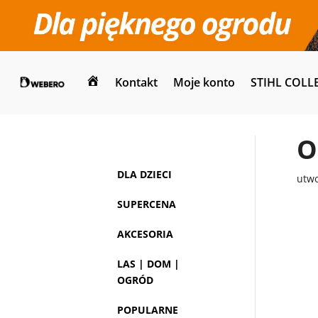
Kontakt
Moje konto
STIHL COLL
Dom
O
DLA DZIECI
utw
SUPERCENA
AKCESORIA
LAS | DOM |
OGRÓD
POPULARNE