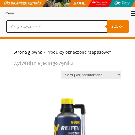
Wyszukiwarka
produktów
SZUKAJ
Strona główna
/ Produkty oznaczone “zapasowe”
Wyświetlanie jednego wyniku