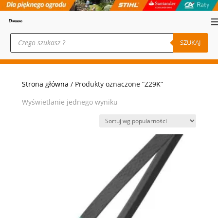
Wyszukiwarka
produktów
SZUKAJ
Strona główna
/ Produkty oznaczone “Z29K”
Wyświetlanie jednego wyniku