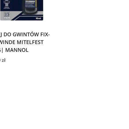
EJ DO GWINTÓW FIX-
WINDE MITELFEST
G| MANNOL
9
zł