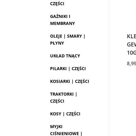
CZĘŚCI
GAŹNIKI I
MEMBRANY
KL
OLEJE | SMARY |
PŁYNY
GE
10
UKŁAD TNĄCY
8,9
PILARKI | CZĘŚCI
KOSIARKI | CZĘŚCI
TRAKTORKI |
CZĘŚCI
KOSY | CZĘŚCI
MYJKI
CIŚNIENIOWE |