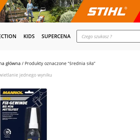
Wyszukiwarka
ECTION
KIDS
SUPERCENA
produktów
na główna
/ Produkty oznaczone “średnia siła”
ietlanie jednego wyniku