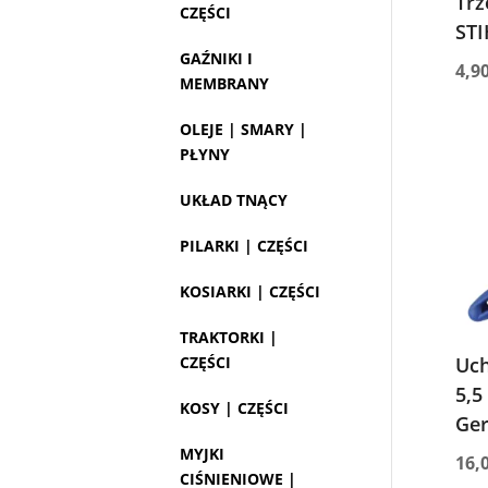
Trz
CZĘŚCI
STI
GAŹNIKI I
4,9
MEMBRANY
OLEJE | SMARY |
PŁYNY
UKŁAD TNĄCY
PILARKI | CZĘŚCI
KOSIARKI | CZĘŚCI
TRAKTORKI |
CZĘŚCI
Uch
5,5
KOSY | CZĘŚCI
Ge
MYJKI
16,
CIŚNIENIOWE |