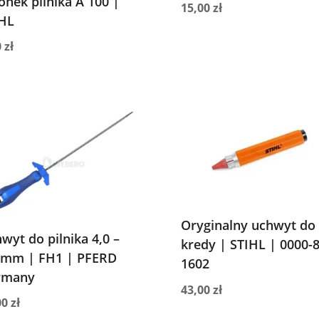
onek pilnika A 100 |
15,00
zł
HL
0
zł
Oryginalny uchwyt do
wyt do pilnika 4,0 –
kredy | STIHL | 0000-
 mm | FH1 | PFERD
1602
rmany
43,00
zł
00
zł