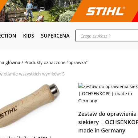
Wyszukiwarka
ECTION
KIDS
SUPERCENA
produktów
na główna
/ Produkty oznaczone “oprawka”
Posortowane
ietlanie wszystkich wyników: 5
według
popularności
Zestaw do oprawienia
siekiery | OCHSENKOP
made in Germany