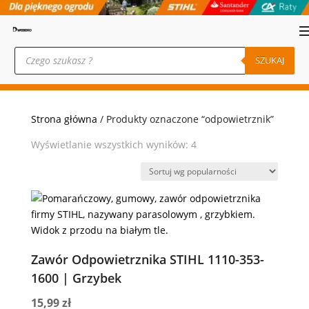
Wyszukiwarka
produktów
SZUKAJ
Strona główna
/ Produkty oznaczone “odpowietrznik”
Posortowane
Wyświetlanie wszystkich wyników: 4
według
popularności
Zawór Odpowietrznika STIHL 1110-353-
1600 | Grzybek
15,99
zł