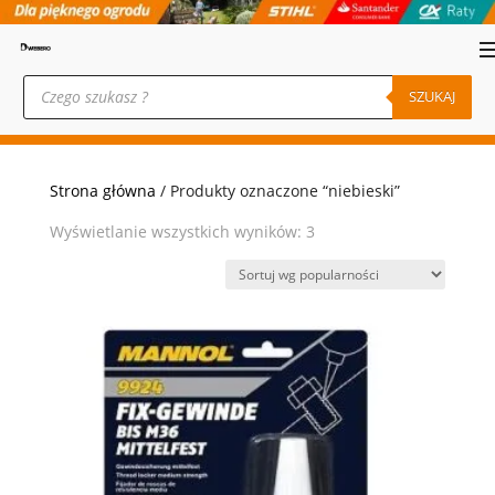
Wyszukiwarka
produktów
SZUKAJ
Strona główna
/ Produkty oznaczone “niebieski”
Posortowane
Wyświetlanie wszystkich wyników: 3
według
popularności