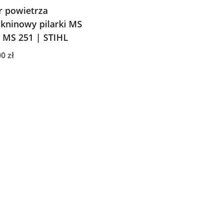
tr powietrza
kninowy pilarki MS
 MS 251 | STIHL
00
zł