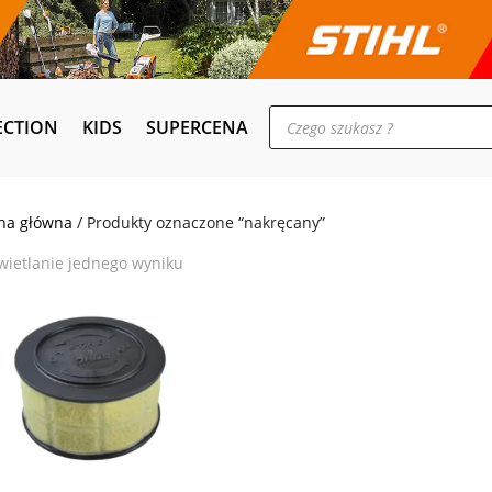
Wyszukiwarka
ECTION
KIDS
SUPERCENA
produktów
na główna
/ Produkty oznaczone “nakręcany”
ietlanie jednego wyniku