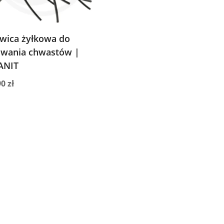
wica żyłkowa do
wania chwastów |
ANIT
90
zł