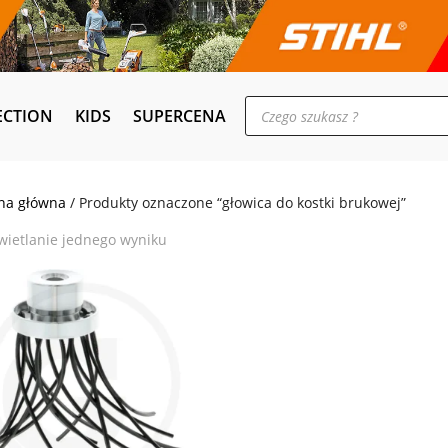
Wyszukiwarka
ECTION
KIDS
SUPERCENA
produktów
na główna
/ Produkty oznaczone “głowica do kostki brukowej”
ietlanie jednego wyniku