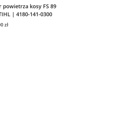
tr powietrza kosy FS 89
TIHL | 4180-141-0300
00
zł