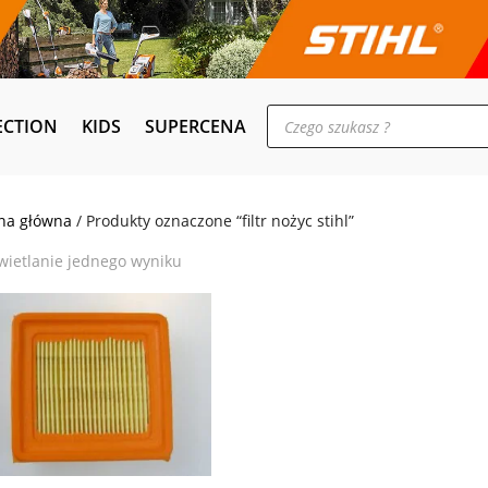
Wyszukiwarka
ECTION
KIDS
SUPERCENA
produktów
na główna
/ Produkty oznaczone “filtr nożyc stihl”
ietlanie jednego wyniku