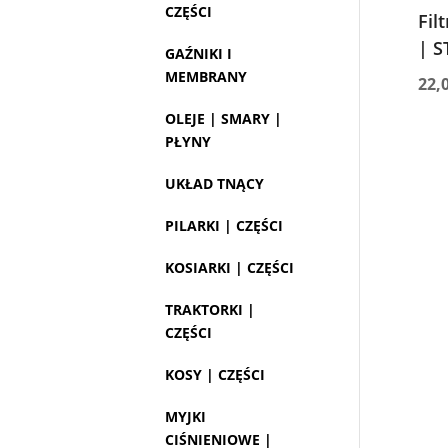
CZĘŚCI
Fil
| S
GAŹNIKI I
MEMBRANY
22,
OLEJE | SMARY |
PŁYNY
UKŁAD TNĄCY
PILARKI | CZĘŚCI
KOSIARKI | CZĘŚCI
TRAKTORKI |
CZĘŚCI
KOSY | CZĘŚCI
MYJKI
CIŚNIENIOWE |