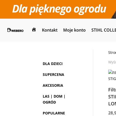
Kontakt
Moje konto
STIHL COLL
Dom
Stro
Wyśw
DLA DZIECI
SUPERCENA
AKCESORIA
Fil
STI
LAS | DOM |
OGRÓD
LO
28,
POPULARNE