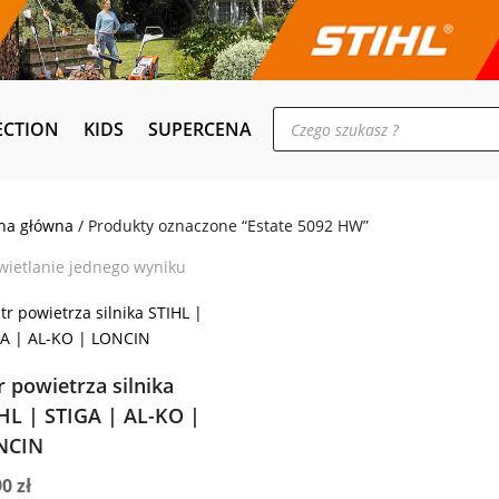
Wyszukiwarka
ECTION
KIDS
SUPERCENA
produktów
na główna
/ Produkty oznaczone “Estate 5092 HW”
ietlanie jednego wyniku
tr powietrza silnika
HL | STIGA | AL-KO |
NCIN
90
zł