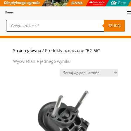
Wyszukiwarka
produktów
SZUKAJ
Strona główna
/ Produkty oznaczone “BG 56”
Wyświetlanie jednego wyniku