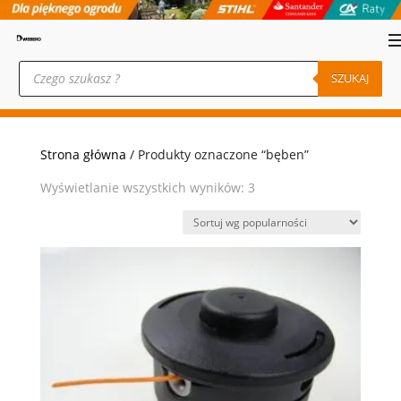
Wyszukiwarka
produktów
SZUKAJ
Strona główna
/ Produkty oznaczone “bęben”
Posortowane
Wyświetlanie wszystkich wyników: 3
według
popularności