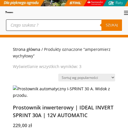
Wyszukiwarka
produktów
SZUKAJ
Strona główna
/ Produkty oznaczone “amperomierz
wychyłowy”
Posortowane
Wyświetlanie wszystkich wyników: 3
według
popularności
Prostownik inwerterowy | IDEAL INVERT
SPRINT 30A | 12V AUTOMATIC
229,00
zł