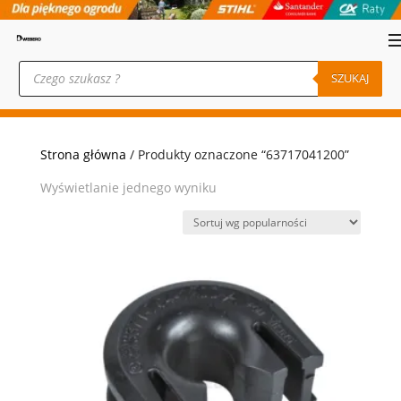
Wyszukiwarka
produktów
SZUKAJ
Strona główna
/ Produkty oznaczone “63717041200”
Wyświetlanie jednego wyniku