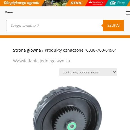
Wyszukiwarka
produktów
SZUKAJ
Strona główna
/ Produkty oznaczone “6338-700-0490”
Wyświetlanie jednego wyniku