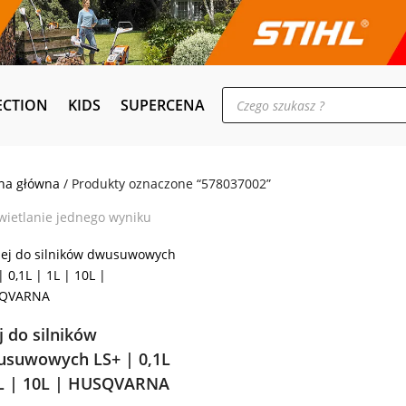
Wyszukiwarka
ECTION
KIDS
SUPERCENA
produktów
na główna
/ Produkty oznaczone “578037002”
ietlanie jednego wyniku
j do silników
suwowych LS+ | 0,1L
L | 10L | HUSQVARNA