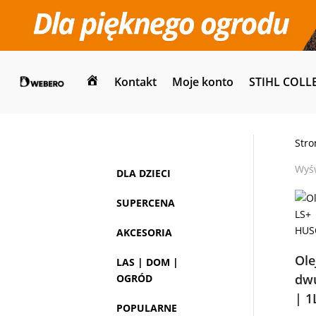
Kontakt
Moje konto
STIHL COLL
Dom
Stro
Wyśw
DLA DZIECI
SUPERCENA
AKCESORIA
Ole
LAS | DOM |
dwu
OGRÓD
| 1
POPULARNE