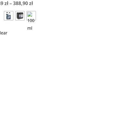
Zakres
49
zł
–
388,90
zł
cen:
od
10,49 zł
lear
do
388,90 zł