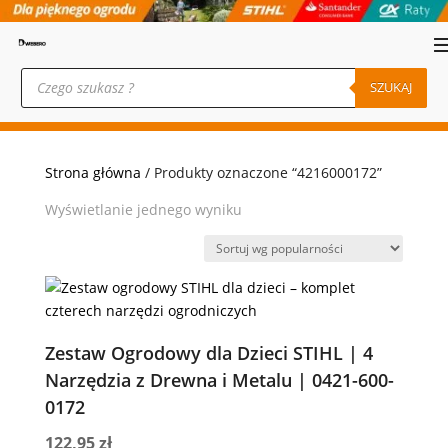
Wyszukiwarka
produktów
SZUKAJ
Strona główna
/ Produkty oznaczone “4216000172”
Wyświetlanie jednego wyniku
Zestaw Ogrodowy dla Dzieci STIHL | 4
Narzędzia z Drewna i Metalu | 0421-600-
0172
122,95
zł