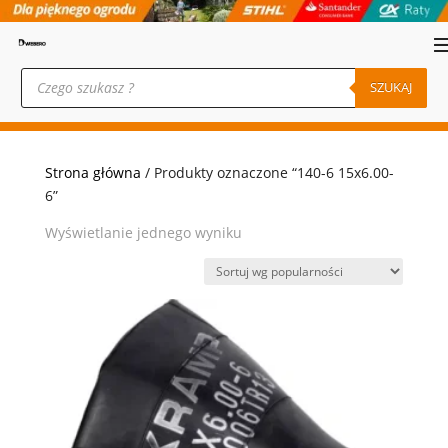
Wyszukiwarka
produktów
SZUKAJ
Strona główna
/ Produkty oznaczone “140-6 15x6.00-
6”
Wyświetlanie jednego wyniku