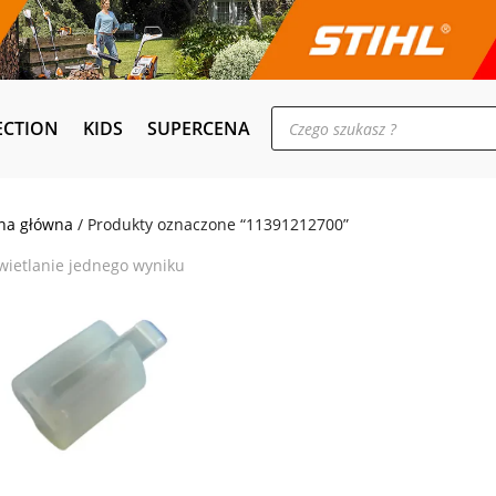
Wyszukiwarka
ECTION
KIDS
SUPERCENA
produktów
na główna
/ Produkty oznaczone “11391212700”
ietlanie jednego wyniku