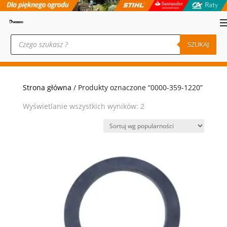
Wyszukiwarka
produktów
SZUKAJ
Strona główna
/ Produkty oznaczone “0000-359-1220”
Posortowane
Wyświetlanie wszystkich wyników: 2
według
popularności