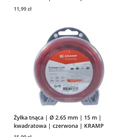
11,99
zł
Żyłka tnąca | Ø 2.65 mm | 15 m |
kwadratowa | czerwona | KRAMP
15,99
zł