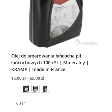
Olej do smarowania łańcucha pił
łańcuchowych 100 cSt | Mineralny |
KRAMP | made in France
Zakres
16,00
zł
–
65,00
zł
cen:
od
16,00 zł
Clear
do
65,00 zł