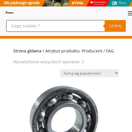
Wyszukiwarka
produktów
SZUKAJ
Strona główna
/ Atrybut produktu: Producent / FAG
Posortowane
Wyświetlanie wszystkich wyników: 3
według
popularności