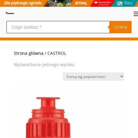
Wyszukiwarka
produktów
SZUKAJ
Strona główna
/ CASTROL
Wyświetlanie jednego wyniku