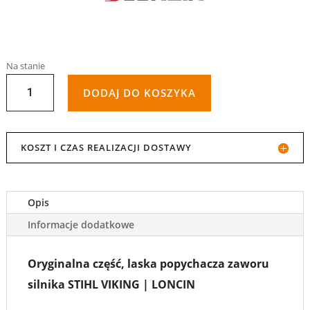
Na stanie
ILOŚĆ
DODAJ DO KOSZYKA
LASKA
POPYCHACZA
KOSZT I CZAS REALIZACJI DOSTAWY
ZAWORU
SILNIKA
Opis
STIHL
Informacje dodatkowe
|
Oryginalna część, laska popychacza zaworu
VIKING
silnika STIHL VIKING | LONCIN
|