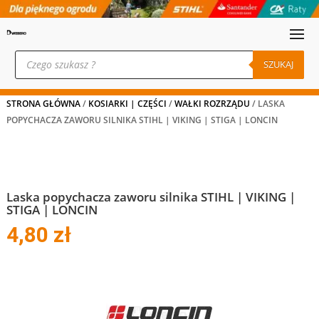
Wyszukiwarka
produktów
SZUKAJ
STRONA GŁÓWNA
/
KOSIARKI | CZĘŚCI
/
WAŁKI ROZRZĄDU
/ LASKA
POPYCHACZA ZAWORU SILNIKA STIHL | VIKING | STIGA | LONCIN
Laska popychacza zaworu silnika STIHL | VIKING |
STIGA | LONCIN
4,80
zł