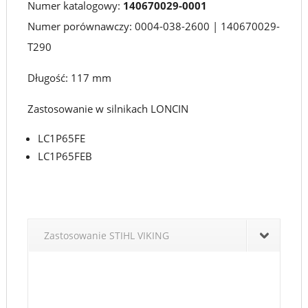
Numer katalogowy:
140670029-0001
STIGA
Numer porównawczy: 0004-038-2600 | 140670029-
|
T290
LONCIN
Długość: 117 mm
Zastosowanie w silnikach LONCIN
LC1P65FE
LC1P65FEB
Zastosowanie STIHL VIKING