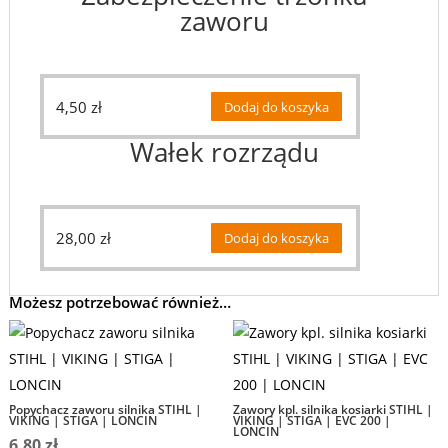
zaworu
4,50
zł
Dodaj do koszyka
Wałek rozrządu
28,00
zł
Dodaj do koszyka
Możesz potrzebować również…
Popychacz zaworu silnika STIHL |
Zawory kpl. silnika kosiarki STIHL |
VIKING | STIGA | LONCIN
VIKING | STIGA | EVC 200 |
LONCIN
6,80
zł