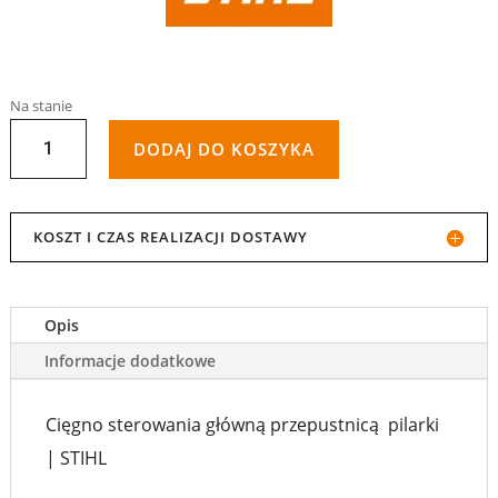
Na stanie
ILOŚĆ
DODAJ DO KOSZYKA
CIĘGNO
STEROWANIA
KOSZT I CZAS REALIZACJI DOSTAWY
PRZEPUSTNICĄ
PILARKI
Opis
MS
Informacje dodatkowe
181
Cięgno sterowania główną przepustnicą pilarki
|
| STIHL
STIHL