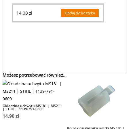
14,00
zł
Dodaj do koszyka
Możesz potrzebować również…
Okładzina uchwytu MS181 | MS211
| STIHL | 1139-791-0600
14,90
zł
Kołpak osi gaźnika pilarki MS 181 |