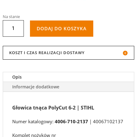
Na stanie
ILOŚĆ
DODAJ DO KOSZYKA
GŁOWICA
TNĄCA
KOSZT I CZAS REALIZACJI DOSTAWY
POLYCUT
6-
Opis
2
Informacje dodatkowe
|
STIHL
Głowica tnąca PolyCut 6-2 | STIHL
Numer katalogowy:
4006-710-2137
| 40067102137
Komplet nożyków nr
4002-007-1020