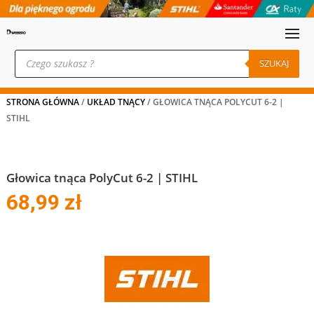
Wyszukiwarka
produktów
SZUKAJ
STRONA GŁÓWNA
/
UKŁAD TNĄCY
/ GŁOWICA TNĄCA POLYCUT 6-2 |
STIHL
Głowica tnąca PolyCut 6-2 | STIHL
68,99
zł