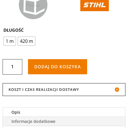
do
229,00 zł
DŁUGOŚĆ
1 m
420 m
ILOŚĆ
DODAJ DO KOSZYKA
ŻYŁKA
TNĄCA
KOSZT I CZAS REALIZACJI DOSTAWY
Ø
2.4
Opis
MM
Informacje dodatkowe
|