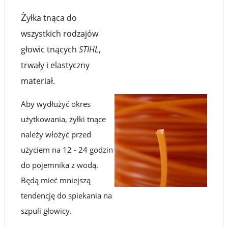
Ż
yłka tnąca do
POMARAŃCZOWA
wszystkich rodzajów
|
głowic tnących
STIHL
,
KWADRATOWA
trwały i elastyczny
|
materiał.
STIHL
Aby wydłużyć okres
|
użytkowania, żyłki tnące
0000-
należy włożyć przed
930-
użyciem na 12 - 24 godzin
do pojemnika z wodą.
2613
Będą mieć mniejszą
tendencję do spiekania na
szpuli głowicy.