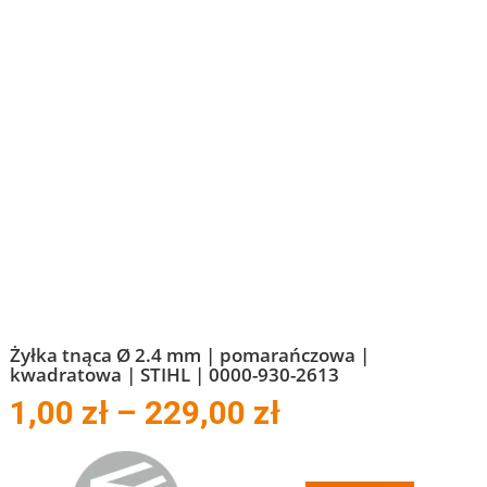
Żyłka tnąca Ø 2.4 mm | pomarańczowa |
kwadratowa | STIHL | 0000-930-2613
Zakres
1,00
zł
–
229,00
zł
cen:
od
1,00 zł