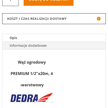
WĄŻ
OGRODOWY
KOSZT I CZAS REALIZACJI DOSTAWY
PREMIUM
1/2"X20M,
Opis
4
Informacje dodatkowe
-
WARSTWOWY
Wąż ogrodowy
PREMIUM 1/2"x20m, 4
-warstwowy