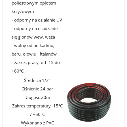
poliestrowym oplotem
krzyżowym
- odporny na działanie UV
- odporny na osadzanie
się glonów wew. węża
- wolny od od kadmu,
baru, ołowiu i ftalanów
- zakres pracy: od -15 do
+60°C
Średnica 1/2''
Ciśnienie 24 bar
Długość 20m
Zakres temperatury -15°C
/ +60°C
Wykonano z PVC