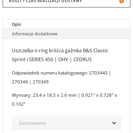
KOSZT I CZAS REALIZACJI DOSTAWY
RING
KRÓĆCA
Opis
GAŹNIKA
Informacje dodatkowe
B&S
Uszczelka o-ring króćca gaźnika B&S Classic
CLASSIC
Sprint i SERIES 450 | OHV | CEDRUS
SPRINT
Odpowiednik numeru katalogowego: 270344S |
I
270344 | 270349
SERIES
450
Wymiary: 23.4 x 18.5 x 2.6 mm | 0.921" x 0.728" x
0.102"
|
CEDRUS
Zastosowanie