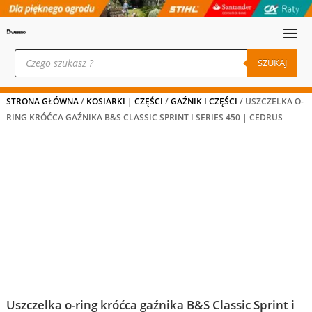
Wyszukiwarka
produktów
SZUKAJ
STRONA GŁÓWNA
/
KOSIARKI | CZĘŚCI
/
GAŹNIK I CZĘŚCI
/ USZCZELKA O-
RING KRÓĆCA GAŹNIKA B&S CLASSIC SPRINT I SERIES 450 | CEDRUS
Uszczelka o-ring króćca gaźnika B&S Classic Sprint i