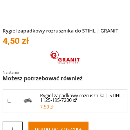
Rygiel zapadkowy rozrusznika do STIHL | GRANIT
4,50
zł
Na stanie
Możesz potrzebować również
Rygiel zapadkowy rozrusznika | STIHL |
1125-195-7200
DODAJ DO KOSZYKA RÓWNIEŻ “RYGIEL ZAPADKOWY ROZR
7,50
zł
ILOŚĆ
DODAJ DO KOSZYKA