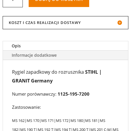
RYGIEL
ZAPADKOWY
KOSZT I CZAS REALIZACJI DOSTAWY
ROZRUSZNIKA
DO
Opis
STIHL
Informacje dodatkowe
|
Rygiel zapadkowy do rozrusznika
STIHL |
GRANIT
GRANIT Germany
Numer porównawczy:
1125-195-7200
Zastosowanie:
MS 162|MS 170|MS 171|MS 172|MS 180|MS 181|MS
182|MS 190 T|MS 192 T|MS 194 T|MS 200 T|MS 201 C-M|MS