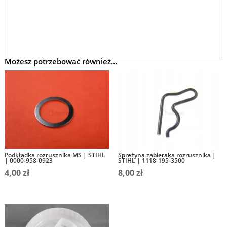
Możesz potrzebować również…
Podkładka rozrusznika MS | STIHL
Sprężyna zabieraka rozrusznika |
| 0000-958-0923
STIHL | 1118-195-3500
4,00
zł
8,00
zł