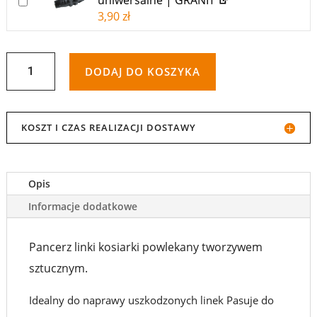
uniwersalne | GRANIT
DODAJ DO KOSZYKA RÓWNIEŻ “KOŃCÓWKA LINKI KOSIA
3,90
zł
ILOŚĆ
DODAJ DO KOSZYKA
PANCERZ,
OSŁONA
KOSZT I CZAS REALIZACJI DOSTAWY
LINKI,
CIĘGNA
Opis
KOSIARKI
Informacje dodatkowe
Pancerz linki kosiarki powlekany tworzywem
sztucznym.
Idealny do naprawy uszkodzonych linek Pasuje do