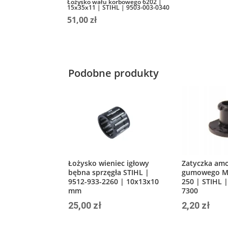
Łożysko wału korbowego 6202 |
15x35x11 | STIHL | 9503-003-0340
51,00
zł
Podobne produkty
Łożysko wieniec igłowy
Zatyczka amo
bębna sprzęgła STIHL |
gumowego M
9512-933-2260 | 10x13x10
250 | STIHL 
mm
7300
25,00
zł
2,20
zł