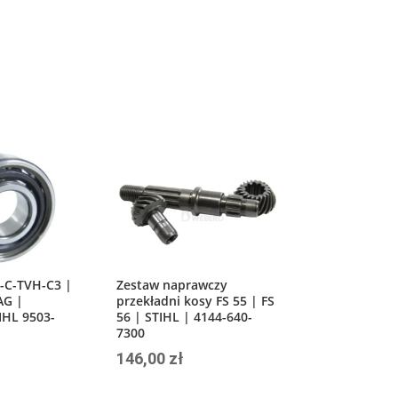
-C-TVH-C3 |
Zestaw naprawczy
AG |
przekładni kosy FS 55 | FS
IHL 9503-
56 | STIHL | 4144-640-
7300
146,00
zł