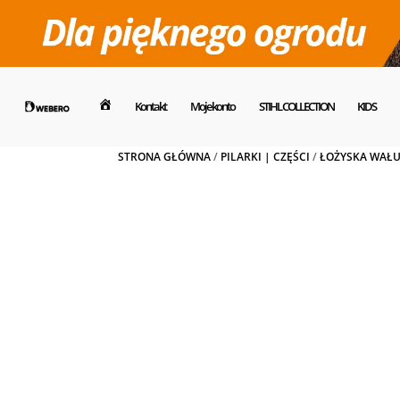
Kontakt
Moje konto
STIHL COLLECTION
KIDS
Dom
STRONA GŁÓWNA
/
PILARKI | CZĘŚCI
/
ŁOŻYSKA WAŁ