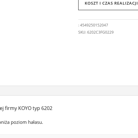
KOSZT I CZAS REALIZAC
:
4549250152047
SKU:
6202C3FG0229
j firmy KOYO typ 6202
bniża poziom hałasu.