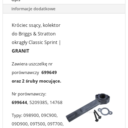
OKRĄGŁY
Informacje dodatkowe
CLASSIC
Króciec ssący, kolektor
SPRINT
do Briggs & Stratton
|
okrągły Classic Sprint |
GRANIT
GRANIT
Zawiera uszczelkę nr
porównawczy
699649
oraz 2 śruby mocujące.
Nr porównawczy:
699644
, 5209385, 14768
Typy: 098900, 09C900,
09D900, 09T500, 09T700,