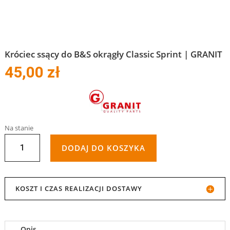
Króciec ssący do B&S okrągły Classic Sprint | GRANIT
45,00
zł
Na stanie
ILOŚĆ
DODAJ DO KOSZYKA
KRÓCIEC
SSĄCY
KOSZT I CZAS REALIZACJI DOSTAWY
DO
B&S
Opis