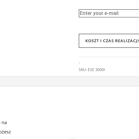
KOSZT I CZAS REALIZAC
:
SKU:
ESE 3000I
e na
ożesz