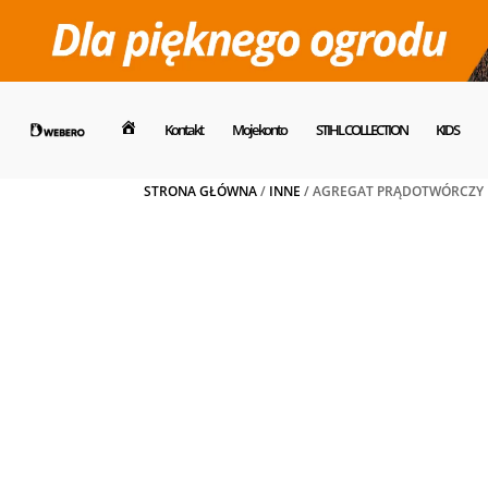
Kontakt
Moje konto
STIHL COLLECTION
KIDS
Dom
STRONA GŁÓWNA
/
INNE
/ AGREGAT PRĄDOTWÓRCZY E