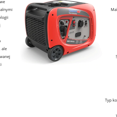
owe
ealnymi
Mak
logii
j
o
 ale
owanej
i
Typ ko