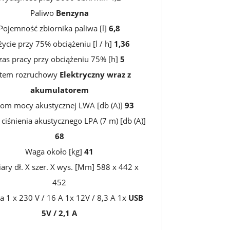
Paliwo
Benzyna
Pojemność zbiornika paliwa [l]
6,8
ycie przy 75% obciążeniu [l / h]
1,36
zas pracy przy obciążeniu 75% [h]
5
tem rozruchowy
Elektryczny wraz z
akumulatorem
iom mocy akustycznej LWA [db (A)]
93
ciśnienia akustycznego LPA (7 m) [db (A)]
68
Waga około [kg]
41
ry dł. X szer. X wys. [Mm] 588 x 442 x
452
a 1 x 230 V / 16 A 1x 12V / 8,3 A 1x
USB
5V / 2,1 A