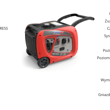
Zuż
DRESS
C
Sys
Poz
Poziom 
Wymia
Gniazd