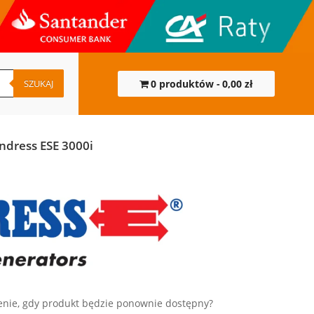
SZUKAJ
0 produktów
0,00 zł
ndress ESE 3000i
nie, gdy produkt będzie ponownie dostępny?