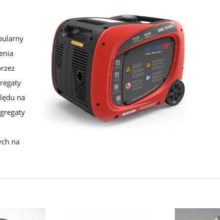
pularny
enia
przez
regaty
ględu na
agregaty
ych na