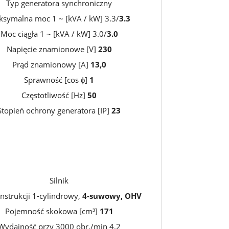
Typ generatora synchroniczny
symalna moc 1 ~ [kVA / kW] 3.3/
3.3
Moc ciągła 1 ~ [kVA / kW] 3.0/
3.0
Napięcie znamionowe [V]
230
Prąd znamionowy [A]
13,0
Sprawność [cos ϕ]
1
Częstotliwość [Hz]
50
Stopień ochrony generatora [IP]
23
Silnik
nstrukcji 1-cylindrowy,
4-suwowy, OHV
Pojemność skokowa [cm³]
171
Wydajność przy 3000 obr./min 4,2