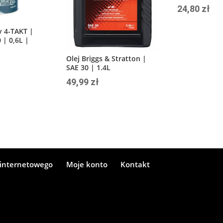
24,80
zł
y 4-TAKT |
 | 0,6L |
Olej Briggs & Stratton |
SAE 30 | 1.4L
49,99
zł
 internetowego
Moje konto
Kontakt