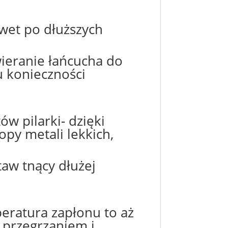
wet po dłuższych
ieranie łańcucha do
u konieczności
w pilarki- dzięki
opy metali lekkich,
taw tnący dłużej
eratura zapłonu to aż
d przegrzaniem i