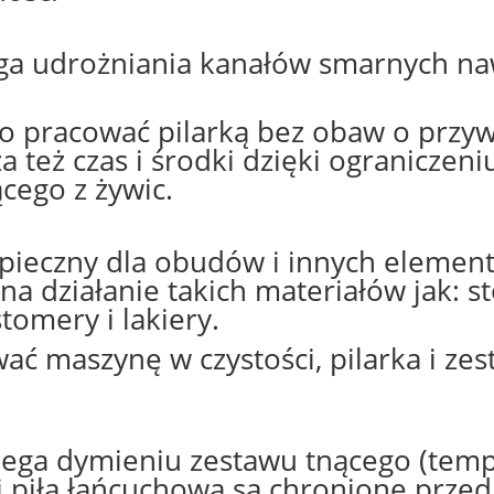
ga udrożniania kanałów smarnych na
o pracować pilarką bez obaw o przyw
 też czas i środki dzięki ograniczeni
cego z żywic.
zpieczny dla obudów i innych elementó
a działanie takich materiałów jak: st
tomery i lakiery.
wać maszynę w czystości, pilarka i zes
iega dymieniu zestawu tnącego (temp
 i piła łańcuchowa są chronione prze