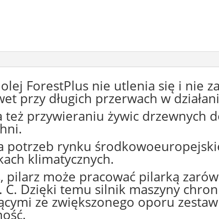
 olej ForestPlus nie utlenia się i nie
wet przy długich przerwach w działani
 też przywieraniu żywic drzewnych 
hni.
la potrzeb rynku środkowoeuropejsk
ach klimatycznych.
s, pilarz może pracować pilarką zarów
. C. Dzięki temu silnik maszyny chron
ącymi ze zwiększonego oporu zestawu 
ność.