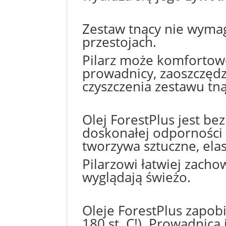
Zestaw tnący nie wyma
przestojach.
Pilarz może komfortow
prowadnicy, zaoszczędza
czyszczenia zestawu tną
Olej ForestPlus jest be
doskonałej odporności n
tworzywa sztuczne, elas
Pilarzowi łatwiej zacho
wyglądają świeżo.
Oleje ForestPlus zapob
180 st. C!). Prowadnica