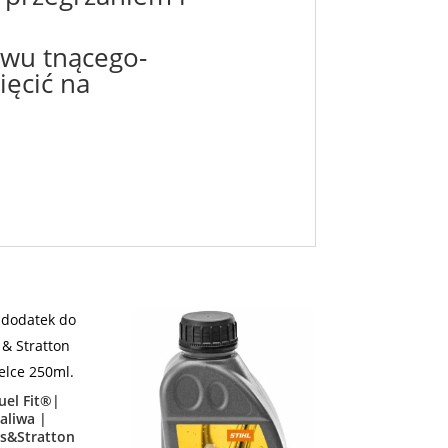
awu tnącego-
ięcić na
Fuel Fit®|
aliwa |
gs&Stratton