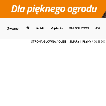
Kontakt
Moje konto
STIHL COLLECTION
KIDS
Dom
STRONA GŁÓWNA
/
OLEJE | SMARY | PŁYNY
/ OLEJ D