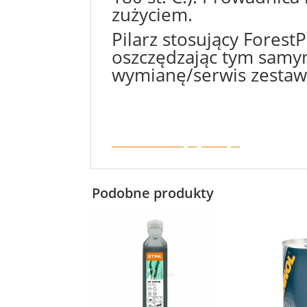
zużyciem.
Pilarz stosujący Fores
oszczędzając tym samym
wymianę/serwis zestaw
Karta charakterystyki oleju.
Podobne produkty