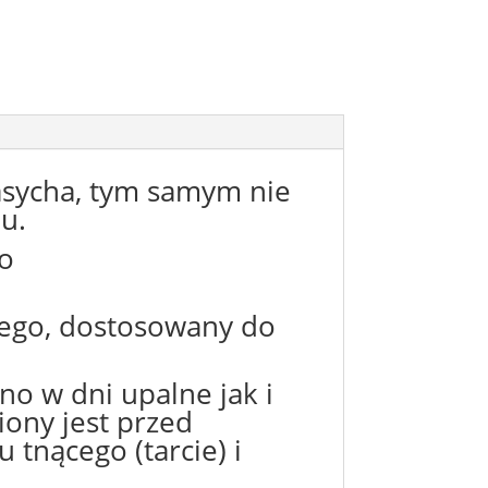
 zasycha, tym samym nie
u.
do
iego, dostosowany do
no w dni upalne jak i
iony jest przed
tnącego (tarcie) i