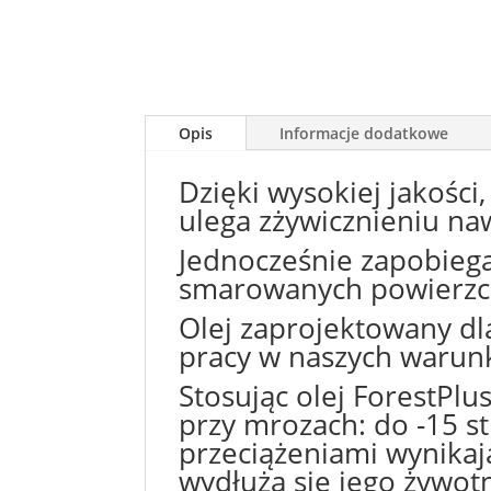
Opis
Informacje dodatkowe
Dzięki wysokiej jakości,
ulega zżywicznieniu na
Jednocześnie zapobiega
smarowanych powierzc
Olej zaprojektowany d
pracy w naszych warunk
Stosując olej ForestPlu
przy mrozach: do -15 st
przeciążeniami wynikaj
wydłuża się jego żywot