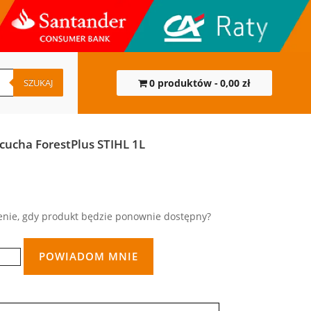
SZUKAJ
0 produktów
0,00 zł
cucha ForestPlus STIHL 1L
nie, gdy produkt będzie ponownie dostępny?
POWIADOM MNIE