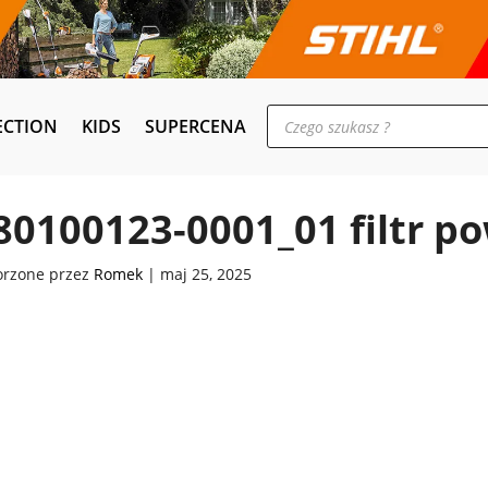
Wyszukiwarka
ECTION
KIDS
SUPERCENA
produktów
80100123-0001_01 filtr po
orzone przez
Romek
|
maj 25, 2025