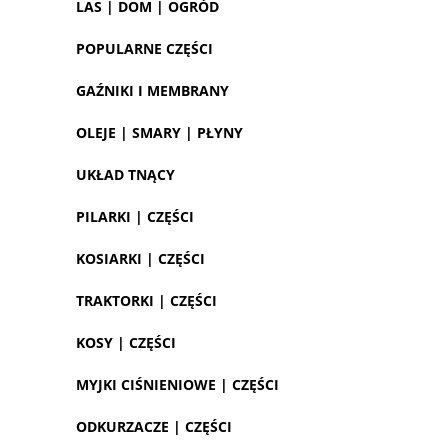
LAS | DOM | OGRÓD
POPULARNE CZĘŚCI
GAŹNIKI I MEMBRANY
OLEJE | SMARY | PŁYNY
UKŁAD TNĄCY
PILARKI | CZĘŚCI
KOSIARKI | CZĘŚCI
TRAKTORKI | CZĘŚCI
KOSY | CZĘŚCI
MYJKI CIŚNIENIOWE | CZĘŚCI
ODKURZACZE | CZĘŚCI