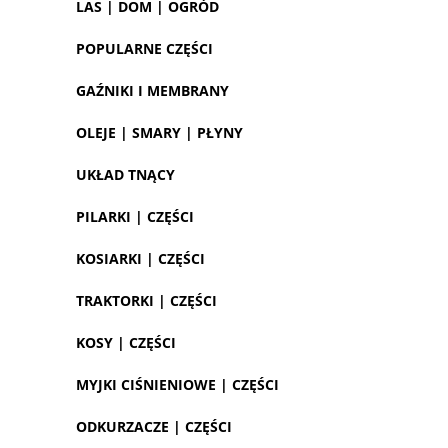
LAS | DOM | OGRÓD
POPULARNE CZĘŚCI
GAŹNIKI I MEMBRANY
OLEJE | SMARY | PŁYNY
UKŁAD TNĄCY
PILARKI | CZĘŚCI
KOSIARKI | CZĘŚCI
TRAKTORKI | CZĘŚCI
KOSY | CZĘŚCI
MYJKI CIŚNIENIOWE | CZĘŚCI
ODKURZACZE | CZĘŚCI