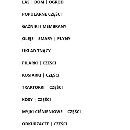
LAS | DOM | OGRÓD
POPULARNE CZĘŚCI
GAŹNIKI I MEMBRANY
OLEJE | SMARY | PŁYNY
UKŁAD TNĄCY
PILARKI | CZĘŚCI
KOSIARKI | CZĘŚCI
TRAKTORKI | CZĘŚCI
KOSY | CZĘŚCI
MYJKI CIŚNIENIOWE | CZĘŚCI
ODKURZACZE | CZĘŚCI