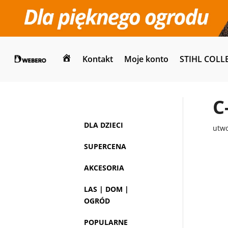
Kontakt
Moje konto
STIHL COLL
Dom
C
DLA DZIECI
utw
SUPERCENA
AKCESORIA
LAS | DOM |
OGRÓD
POPULARNE