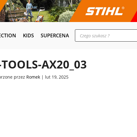
Wyszukiwarka
ECTION
KIDS
SUPERCENA
produktów
-TOOLS-AX20_03
orzone przez
Romek
|
lut 19, 2025