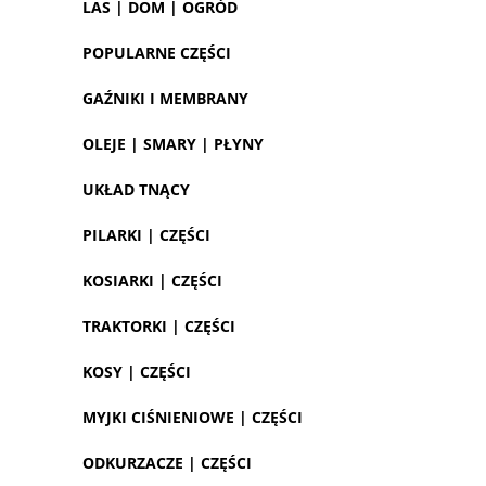
LAS | DOM | OGRÓD
POPULARNE CZĘŚCI
GAŹNIKI I MEMBRANY
OLEJE | SMARY | PŁYNY
UKŁAD TNĄCY
PILARKI | CZĘŚCI
KOSIARKI | CZĘŚCI
TRAKTORKI | CZĘŚCI
KOSY | CZĘŚCI
MYJKI CIŚNIENIOWE | CZĘŚCI
ODKURZACZE | CZĘŚCI