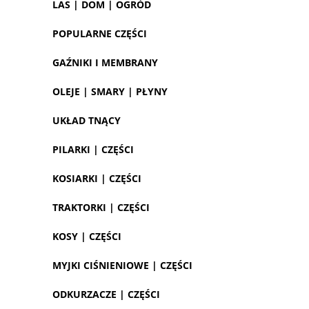
LAS | DOM | OGRÓD
POPULARNE CZĘŚCI
GAŹNIKI I MEMBRANY
OLEJE | SMARY | PŁYNY
UKŁAD TNĄCY
PILARKI | CZĘŚCI
KOSIARKI | CZĘŚCI
TRAKTORKI | CZĘŚCI
KOSY | CZĘŚCI
MYJKI CIŚNIENIOWE | CZĘŚCI
ODKURZACZE | CZĘŚCI